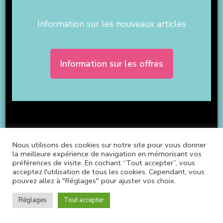
Information sur les nouveaux articles
Information sur les offres
Nous utilisons des cookies sur notre site pour vous donner
la meilleure expérience de navigation en mémorisant vos
Les séances de coaching et de thérapie ne
préférences de visite. En cochant “Tout accepter”, vous
remplacent en aucun cas un traitement
acceptez l'utilisation de tous les cookies. Cependant, vous
pouvez allez à "Réglages" pour ajuster vos choix.
allopathique ou chirurgical et n'interviennent qu'en
complément d'une éventuelle prise en charge
Réglages
Tout accepter
médicale.