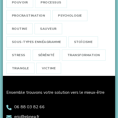
POUVOIR
PROCESSUS
PROCRASTINATION
PSYCHOLOGIE
ROUTINE
SAUVEUR
SOUS-TYPES ENNÉAGRAMME
STOÏCISME
STRESS
SÉRÉNITÉ
TRANSFORMATION
TRIANGLE
VICTIME
Ensemble trouvons votre solution vers le mieux-être
06 88 03 82 66
eric@ebnea.fr