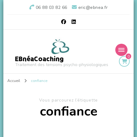
06 88 03 82 66
eric@ebnea.fr
0
EBnéaCoaching
Traitement des tensions psycho-physiologiques
Accueil
confiance
Vous parcourez l’étiquette
confiance