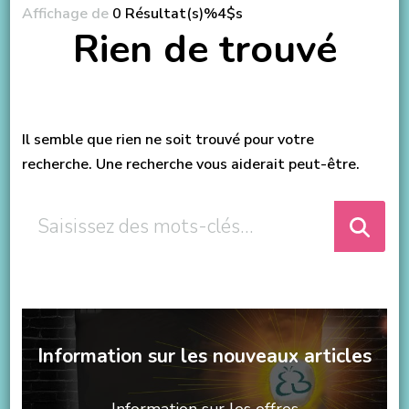
Affichage de
0 Résultat(s)%4$s
Rien de trouvé
Il semble que rien ne soit trouvé pour votre
recherche. Une recherche vous aiderait peut-être.
Vous
recherchiez
quelque
chose
?
Information sur les nouveaux articles