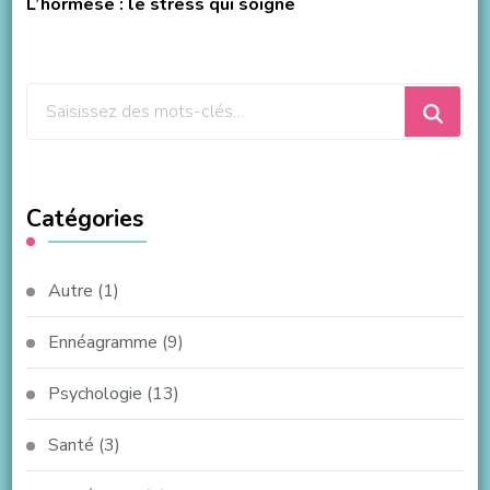
L’hormèse : le stress qui soigne
Vous
recherchiez
quelque
chose
Catégories
?
Autre
(1)
Ennéagramme
(9)
Psychologie
(13)
Santé
(3)