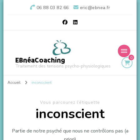
06 88 03 82 66
eric@ebnea.fr
0
EBnéaCoaching
Traitement des tensions psycho-physiologiques
Accueil
inconscient
Vous parcourez l’étiquette
inconscient
Partie de notre psyché que nous ne contrôlons pas (a
priori)