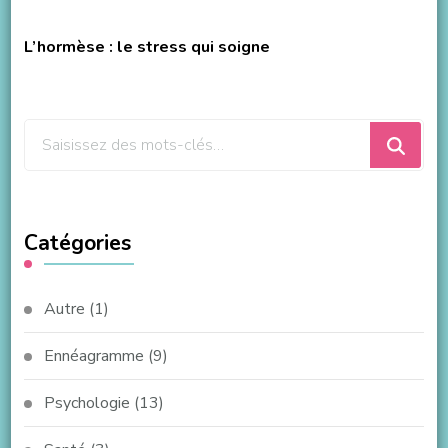
L’hormèse : le stress qui soigne
Vous
recherchiez
quelque
chose
Catégories
?
Autre
(1)
Ennéagramme
(9)
Psychologie
(13)