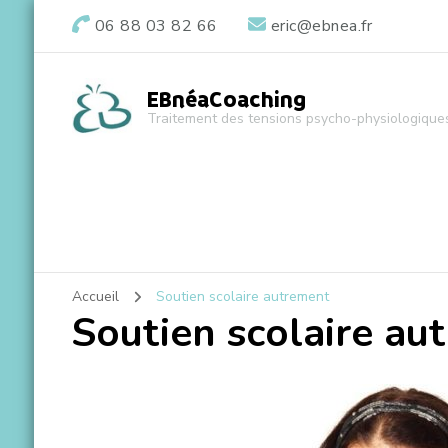
06 88 03 82 66
eric@ebnea.fr
EBnéaCoaching
Traitement des tensions psycho-physiologique
Accueil
Soutien scolaire autrement
Soutien scolaire au