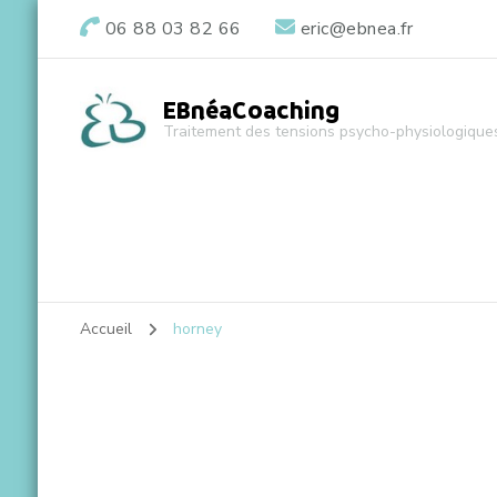
06 88 03 82 66
eric@ebnea.fr
EBnéaCoaching
Traitement des tensions psycho-physiologique
Accueil
horney