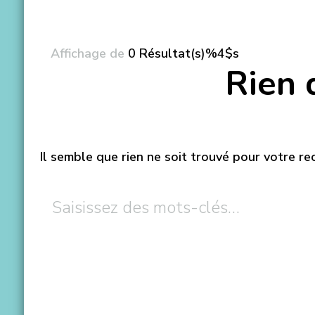
Affichage de
0 Résultat(s)%4$s
Rien 
Il semble que rien ne soit trouvé pour votre re
Vous
recherchiez
quelque
chose
?