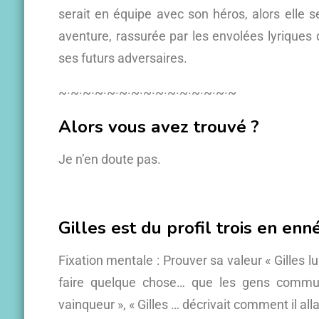
serait en équipe avec son héros, alors elle s
aventure, rassurée par les envolées lyriques d
ses futurs adversaires.
~·~·~·~·~·~·~·~·~·~·~·~·~·~·~
Alors vous avez trouvé ?
Je n’en doute pas.
Gilles est du profil trois en en
Fixation mentale : Prouver sa valeur « Gilles lui
faire quelque chose… que les gens communs
vainqueur », « Gilles … décrivait comment il all