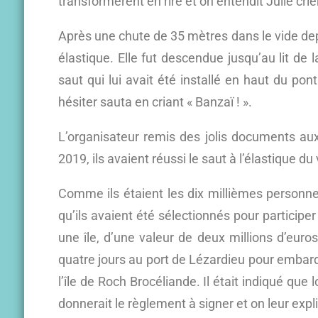
transformèrent en rire et on entendit Julie crier 
Après une chute de 35 mètres dans le vide dep
élastique. Elle fut descendue jusqu’au lit de
saut qui lui avait été installé en haut du pon
hésiter sauta en criant « Banzaï ! ».
L’organisateur remis des jolis documents aux
2019, ils avaient réussi le saut à l’élastique d
Comme ils étaient les dix millièmes personnes
qu’ils avaient été sélectionnés pour participer
une île, d’une valeur de deux millions d’euros
quatre jours au port de Lézardieu pour embarqu
l’île de Roch Brocéliande. Il était indiqué que l
donnerait le règlement à signer et on leur expl