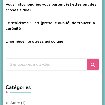
Vous mitochondries vous parlent (et elles ont des
choses à dire)
Le stoïcisme : L’art (presque oublié) de trouver la
sérénité
L’hormèse : le stress qui soigne
Vous
recherchiez
quelque
chose
Catégories
?
Autre
(1)