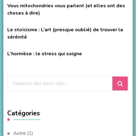
Vous mitochondries vous parlent (et elles ont des
choses à dire)
Le stoïcisme : L’art (presque oublié) de trouver la
sérénité
L’hormèse : le stress qui soigne
Vous
recherchiez
quelque
chose
Catégories
?
Autre
(1)