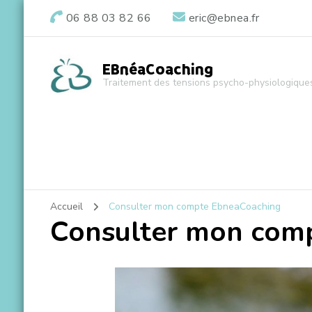
06 88 03 82 66
eric@ebnea.fr
EBnéaCoaching
Traitement des tensions psycho-physiologique
Accueil
Consulter mon compte EbneaCoaching
Consulter mon com