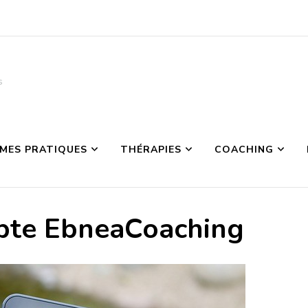
s
MES PRATIQUES
THÉRAPIES
COACHING
pte EbneaCoaching